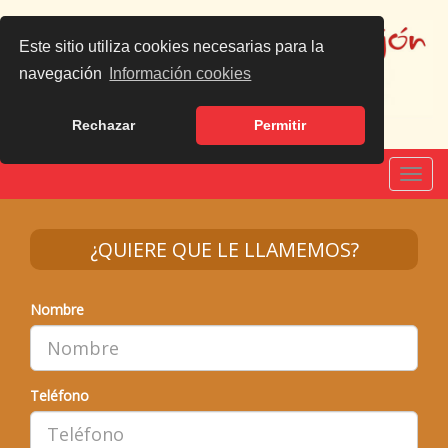
Este sitio utiliza cookies necesarias para la
navegación
Información cookies
Rechazar
Permitir
Español
|
English
Toggl
navig
¿QUIERE QUE LE LLAMEMOS?
Nombre
Teléfono