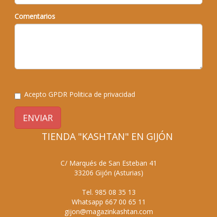
Comentarios
Acepto GPDR
Politica de privacidad
ENVIAR
TIENDA "KASHTAN" EN GIJÓN
C/ Marqués de San Esteban 41
33206
Gijón
(
Asturias
)
Tel.
985 08 35 13
Whatsapp
667 00 65 11
gijon@magazinkashtan.com