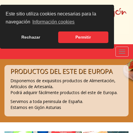
Este sitio utiliza cookies necesarias para la
navegación
Información cookies
Rechazar
Permitir
Español
|
English
Toggl
navig
PRODUCTOS DEL ESTE DE EUROPA
Disponemos de exquisitos productos de Alimentación,
Artículos de Artesanía
.
Podrá adquirir fácilmente productos del este de Europa.
Servimos a toda peninsula de España.
Estamos en Gijón Asturias