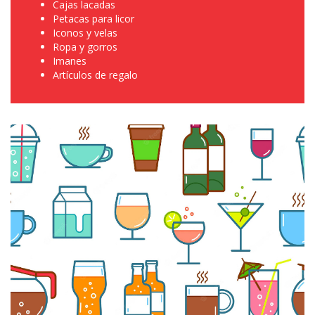
Cajas lacadas
Petacas para licor
Iconos y velas
Ropa y gorros
Imanes
Artículos de regalo