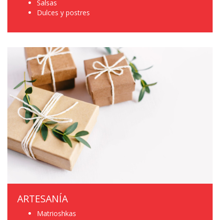
Salsas
Dulces y postres
ARTESANÍA
Matrioshkas