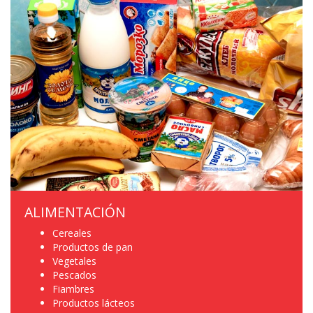
ALIMENTACIÓN
Cereales
Productos de pan
Vegetales
Pescados
Fiambres
Productos lácteos