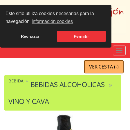
Este sitio utiliza cookies necesarias para la
navegación
Información cookies
Rechazar
Permitir
Español
|
English
Toggl
navig
VER CESTA (
-
)
BEBIDA
BEBIDAS ALCOHOLICAS
VINO Y CAVA