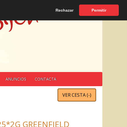
Español
|
English
Rechazar
Permitir
ANUNCIOS
CONTACTA
VER CESTA (
-
)
5*2G GREENFIELD