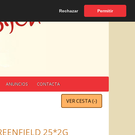
Español
|
English
Rechazar
Permitir
ANUNCIOS
CONTACTA
VER CESTA (
-
)
REENFIELD 25*2G