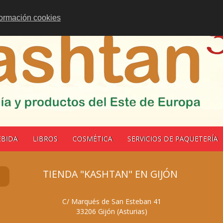
formación cookies
EBIDA
LIBROS
COSMÉTICA
SERVICIOS DE PAQUETERÍA
TIENDA "KASHTAN" EN GIJÓN
C/ Marqués de San Esteban 41
33206
Gijón
(
Asturias
)