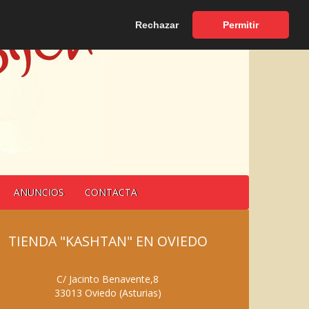
Español
|
English
Rechazar
Permitir
ANUNCIOS
CONTACTA
TIENDA "KASHTAN" EN OVIEDO
C/ Jacinto Benavente,8
33013
Oviedo
(
Asturias
)