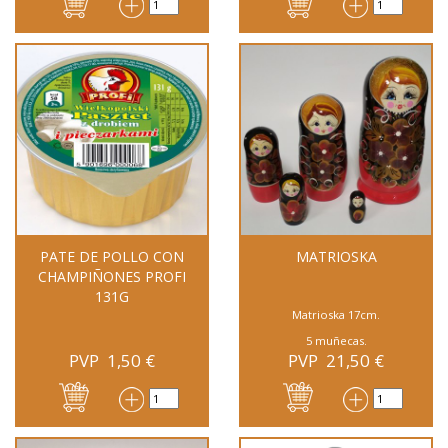
PATE DE POLLO CON
MATRIOSKA
CHAMPIÑONES PROFI
131G
Matrioska 17cm.
5 muñecas.
PVP
1,50
€
PVP
21,50
€