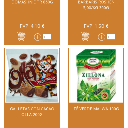
DOMASHNIE TR 860G
BARBARIS ROSHEN
5,00/KG 300G
PVP
4,10
€
PVP
1,50
€
GALLETAS CON CACAO
TÉ VERDE MALWA 100G
OLLA 200G