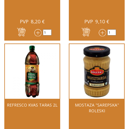
PVP
8,20
€
PVP
9,10
€
REFRESCO KVAS TARAS 2L
MOSTAZA "SAREPSKA"
ROLESKI