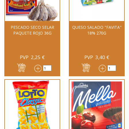
PESCADO SECO SELAR
QUESO SALADO "FAVITA"
PAQUETE ROJO 36G
18% 270G
PVP
2,25
€
PVP
3,40
€