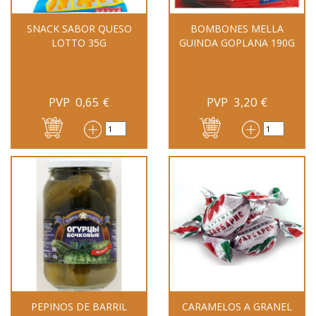
SNACK SABOR QUESO
BOMBONES MELLA
LOTTO 35G
GUINDA GOPLANA 190G
PVP
0,65
€
PVP
3,20
€
PEPINOS DE BARRIL
CARAMELOS A GRANEL