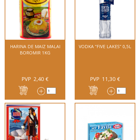
HARINA DE MAIZ MALAI
VODKA “FIVE LAKES” 0,5L
BOROMIR 1KG
PVP
2,40
€
PVP
11,30
€