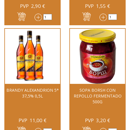
PVP
2,90
€
PVP
1,55
€
BRANDY ALEXANDRION 5*
SOPA BORSH CON
37,5% 0,5L
REPOLLO FERMENTADO
500G
PVP
11,00
€
PVP
3,20
€