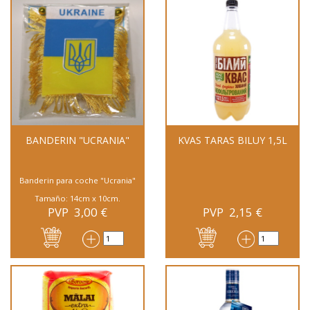
BANDERIN "UCRANIA"
KVAS TARAS BILUY 1,5L
Banderin para coche "Ucrania"
Tamaño: 14cm x 10cm.
PVP
3,00
€
PVP
2,15
€